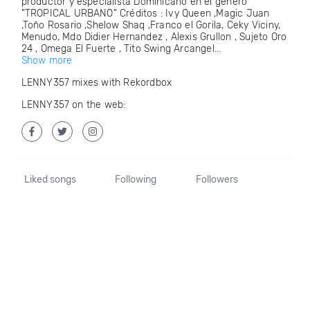
productor y especialista Dominicano en el genero
"TROPICAL URBANO" Créditos : Ivy Queen ,Magic Juan
,Toño Rosario ,Shelow Shaq ,Franco el Gorila, Ceky Viciny,
Menudo, Mdo Didier Hernandez , Alexis Grullon , Sujeto Oro
24 , Omega El Fuerte , Tito Swing Arcangel...
Show more
LENNY357 mixes with Rekordbox
LENNY357 on the web:
Liked songs
Following
Followers