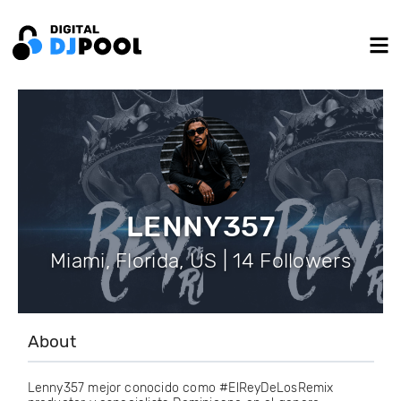
LENNY357
Miami, Florida, US | 14 Followers
About
Lenny357 mejor conocido como #ElReyDeLosRemix