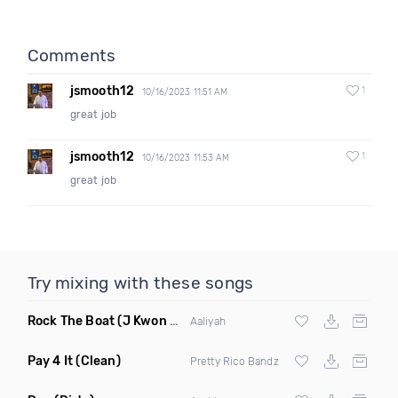
Comments
jsmooth12
1
10/16/2023 11:51 AM
great job
jsmooth12
1
10/16/2023 11:53 AM
great job
Try mixing with these songs
Rock The Boat
(J Kwon Edit Mashup)
Aaliyah
Pay 4 It
(Clean)
Pretty Rico Bandz