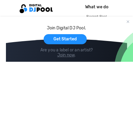
What we do
Record Pool
Cloud Storage and Backup
Join Digital DJ Pool.
For Artists
Get Started
Are you a label or an artist?
Join now
.
Compare
Help
DJ City
Help Center
BPM Supreme
FAQ
zipDJ
Legal
Contact us
Follow us