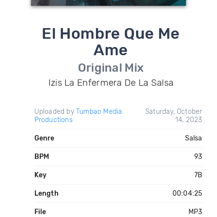
El Hombre Que Me
Ame
Original Mix
Izis La Enfermera De La Salsa
Uploaded by
Tumbao Media
Saturday, October
Productions
14, 2023
Genre
Salsa
BPM
93
Key
7B
Length
00:04:25
File
MP3