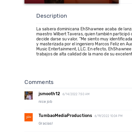
Description
La salsera dominicana EhShawnee acaba de lanzar
maestro Wilbert Taveras, quien también participó c
decide darse su valor. "Me siento muy identific
y masterizada por el ingeniero Marcos Feliz en Aud
Music Entertainment, LLC. En efecto, EhShawnee 
trabajos de alta calidad de la mano de su excelen
Comments
jsmooth12
6/14/2022 7:50 AM
nice job
TumbaoMediaProductions
6/19/2022 10:04 PM
Gracias!