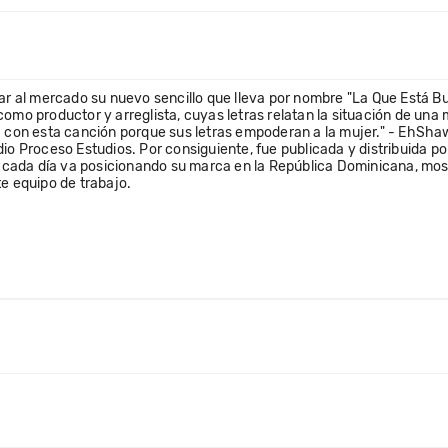
 al mercado su nuevo sencillo que lleva por nombre "La Que Está B
omo productor y arreglista, cuyas letras relatan la situación de una 
ada con esta canción porque sus letras empoderan a la mujer." - EhS
io Proceso Estudios. Por consiguiente, fue publicada y distribuida po
cada día va posicionando su marca en la República Dominicana, mo
te equipo de trabajo.