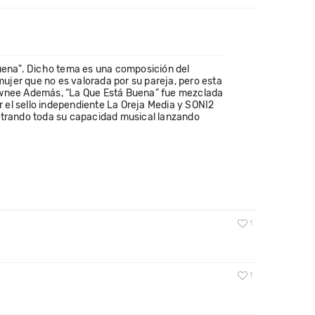
uena". Dicho tema es una composición del
mujer que no es valorada por su pareja, pero esta
hawnee Además, “La Que Está Buena” fue mezclada
r el sello independiente La Oreja Media y SONI2
strando toda su capacidad musical lanzando
1
1