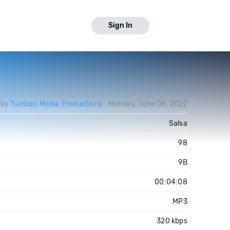
Sign In
 by
Tumbao Media Productions
Monday, June 06, 2022
Salsa
98
9B
00:04:08
MP3
320 kbps