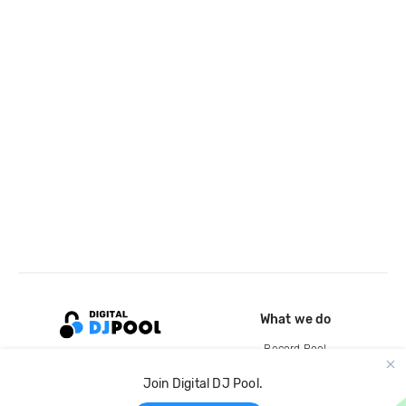
What we do
Record Pool
Cloud Storage and Backup
Join Digital DJ Pool.
For Artists