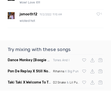
Wow! Love it!!!
jsmooth12
1
11/2/2022 11:10 AM
wicked hot
Try mixing with these songs
Dance Monkey
(Boogie Heights Reggaeton Remix)
Tones And I
Pon De Replay X Still Not A Player
(Kyle N Mashup)
Rihanna
X Big Pun
Taki Taki X Welcome To The Party
(Mashup Dirty)
DJ Snake
&
Lil Pump